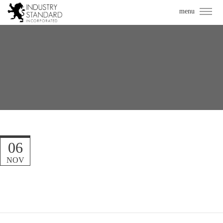
06
NOV